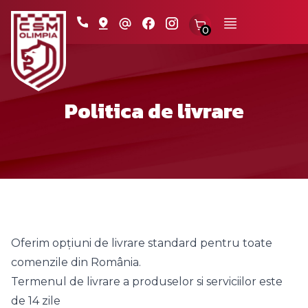
0
Politica de livrare
Oferim opțiuni de livrare standard pentru toate
comenzile din România.
Termenul de livrare a produselor si serviciilor este
de 14 zile