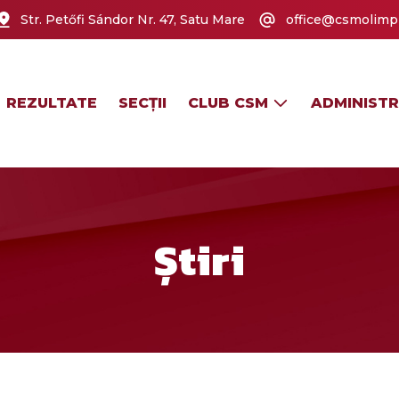
Str. Petőfi Sándor Nr. 47, Satu Mare
office@csmolimpi
REZULTATE
SECȚII
CLUB CSM
ADMINISTR
Știri