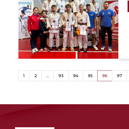
1
2
...
93
94
95
96
97