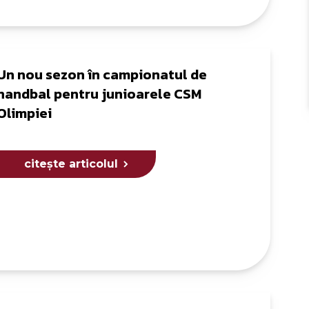
Un nou sezon în campionatul de
handbal pentru junioarele CSM
Olimpiei
citește articolul